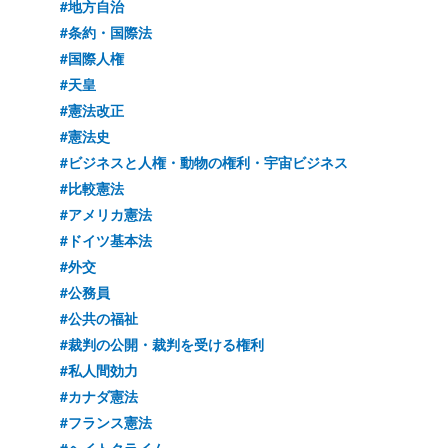
#地方自治
#条約・国際法
#国際人権
#天皇
#憲法改正
#憲法史
#ビジネスと人権・動物の権利・宇宙ビジネス
#比較憲法
#アメリカ憲法
#ドイツ基本法
#外交
#公務員
#公共の福祉
#裁判の公開・裁判を受ける権利
#私人間効力
#カナダ憲法
#フランス憲法
#ヘイトクライム