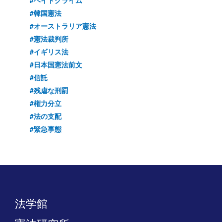
#韓国憲法
#オーストラリア憲法
#憲法裁判所
#イギリス法
#日本国憲法前文
#信託
#残虐な刑罰
#権力分立
#法の支配
#緊急事態
法学館