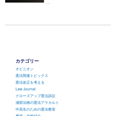
...
カテゴリー
オピニオン
憲法関連トピックス
憲法改正を考える
Law Journal
クローズアップ憲法訴訟
浦部法穂の憲法アラカルト
中高生のための憲法教室
書籍・文献紹介