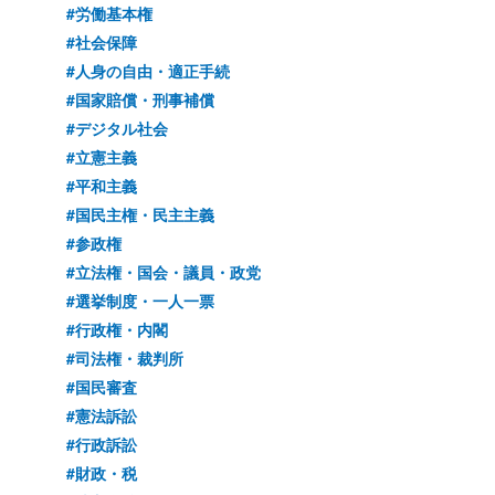
#労働基本権
#社会保障
#人身の自由・適正手続
#国家賠償・刑事補償
#デジタル社会
#立憲主義
#平和主義
#国民主権・民主主義
#参政権
#立法権・国会・議員・政党
#選挙制度・一人一票
#行政権・内閣
#司法権・裁判所
#国民審査
#憲法訴訟
#行政訴訟
#財政・税