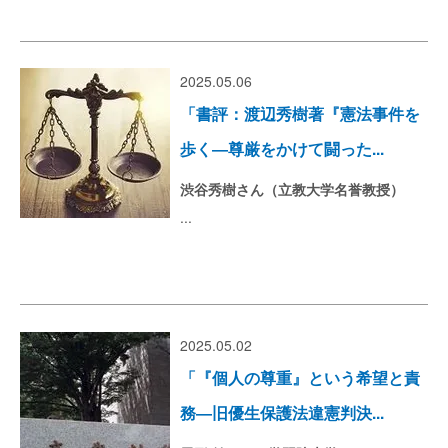
2025.05.06
「書評：渡辺秀樹著『憲法事件を
歩く―尊厳をかけて闘った...
渋谷秀樹さん（立教大学名誉教授）
...
2025.05.02
「『個人の尊重』という希望と責
務―旧優生保護法違憲判決...