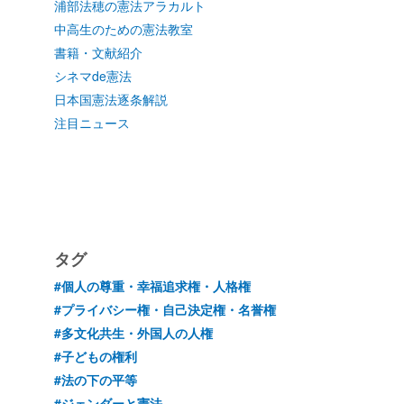
浦部法穂の憲法アラカルト
中高生のための憲法教室
書籍・文献紹介
シネマde憲法
日本国憲法逐条解説
注目ニュース
タグ
#個人の尊重・幸福追求権・人格権
#プライバシー権・自己決定権・名誉権
#多文化共生・外国人の人権
#子どもの権利
#法の下の平等
#ジェンダーと憲法