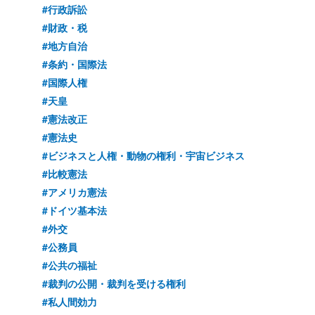
#行政訴訟
#財政・税
#地方自治
#条約・国際法
#国際人権
#天皇
#憲法改正
#憲法史
#ビジネスと人権・動物の権利・宇宙ビジネス
#比較憲法
#アメリカ憲法
#ドイツ基本法
#外交
#公務員
#公共の福祉
#裁判の公開・裁判を受ける権利
#私人間効力