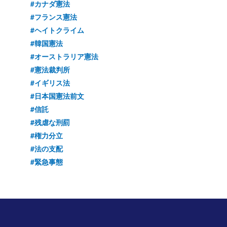
#カナダ憲法
#フランス憲法
#ヘイトクライム
#韓国憲法
#オーストラリア憲法
#憲法裁判所
#イギリス法
#日本国憲法前文
#信託
#残虐な刑罰
#権力分立
#法の支配
#緊急事態