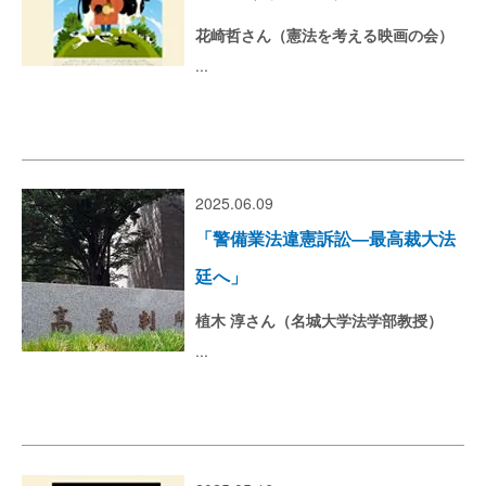
花崎哲さん（憲法を考える映画の会）
...
2025.06.09
「警備業法違憲訴訟―最高裁大法
廷へ」
植木 淳さん（名城大学法学部教授）
...